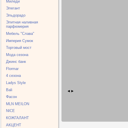
Миледи
Элегант
Эльдорадо
Элитная наливная
парфюмерия
Мебель "Слава"
Империя Cумок
Торговый мост
Мода сезона
Джинс банк
Flormar
4 сезона
Ladys Style
Bali
◄
►
Фасон
MLN MEILON
NICE
КОЖГАЛАНТ
АКЦЕНТ