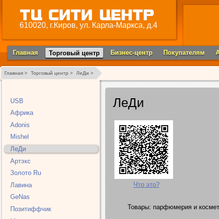
610020, г.Киров, ул. Карла-Маркса, д.4
Главная
Бизнес-центр
Покупателям
Торговый центр
Главная >
Торговый центр >
ЛеДи >
ЛеДи
USB
Африка
Adonis
Mishel
ЛеДи
Артэкс
Золото Ru
Что это?
Лавина
GeNas
Товары: парфюмерия и космети
Позитиффчик