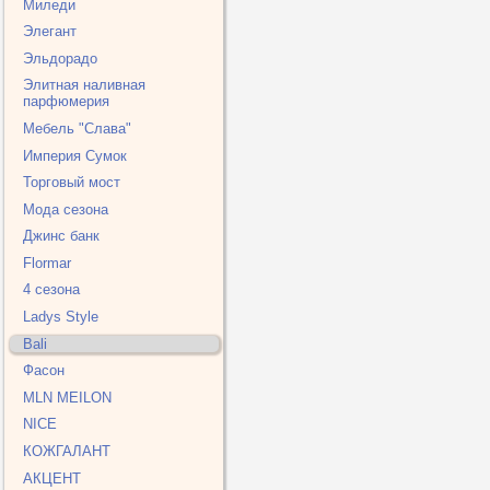
Миледи
Элегант
Эльдорадо
Элитная наливная
парфюмерия
Мебель "Слава"
Империя Cумок
Торговый мост
Мода сезона
Джинс банк
Flormar
4 сезона
Ladys Style
Bali
Фасон
MLN MEILON
NICE
КОЖГАЛАНТ
АКЦЕНТ