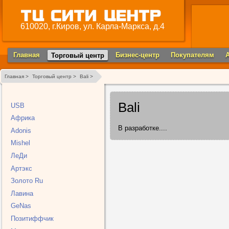
610020, г.Киров, ул. Карла-Маркса, д.4
Главная
Бизнес-центр
Покупателям
Торговый центр
Главная >
Торговый центр >
Bali >
Bali
USB
Африка
В разработке....
Adonis
Mishel
ЛеДи
Артэкс
Золото Ru
Лавина
GeNas
Позитиффчик